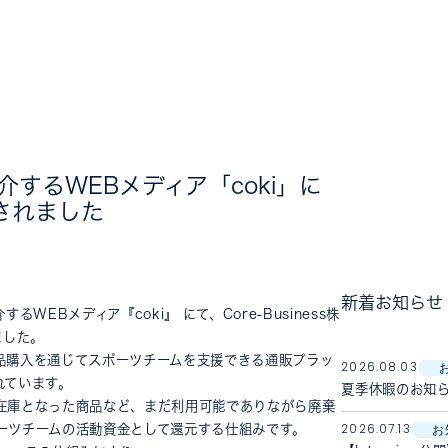
するWEBメディア「coki」に
介されました
新着お知らせ
EBメディア『coki』 にて、Core-Business株
ました。
品購入を通じてスポーツチームを支援できる通販プラッ
2026.08.03
れています。
夏季休暇のお知
過剰在庫となった商品など、まだ利用可能でありながら廃棄
2026.07.13
お
ーツチームの活動資金として還元する仕組みです。