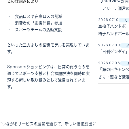
【Intervi
この仕組みにより
―アリーナ運営
・ 食品ロスや在庫ロスの削減
2026.07.10
リ
・ 消費者の「応援消費」参加
車椅子ハンドボ
・ スポーツチームの活動支援
椅子ハンドボール
といった三方よしの循環モデルを実現していま
2026.07.08
「日刊ゲンダイ」
す。
2026.07.06
Sponsorsショッピングは、日常の買うものを
『海の日キャン
通じてスポーツ支援と社会課題解決を同時に実
さけ・蟹など厳
現する新しい取り組みとして注目されていま
す。
解決につながるサービスの展開を通じて、新しい価値創出に