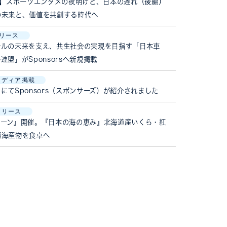
ew公開】スポーツエンタメの夜明けと、日本の遅れ（後編）
の未来と、価値を共創する時代へ
リース
ールの未来を支え、共生社会の実現を目指す「日本車
連盟」がSponsorsへ新規掲載
メディア掲載
にてSponsors（スポンサーズ）が紹介されました
リリース
ペーン』開催。『日本の海の恵み』北海道産いくら・紅
選海産物を食卓へ